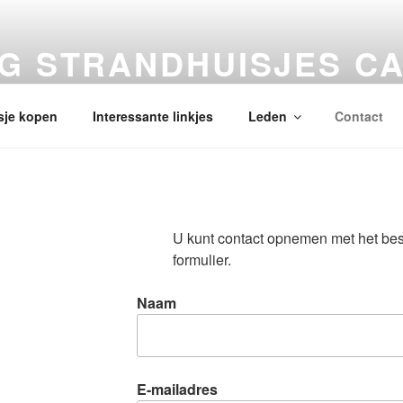
NG STRANDHUISJES C
sje kopen
Interessante linkjes
Leden
Contact
U kunt contact opnemen met het bes
formulier.
Naam
E-mailadres