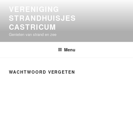
Ga
VERENIGING
naar
STRANDHUISJES
de
inhoud
CASTRICUM
Genieten van strand en zee
Menu
WACHTWOORD VERGETEN
Om je wachtwoord te herstellen, vul je hieronder je
e-mailadres of gebruikersnaam in.